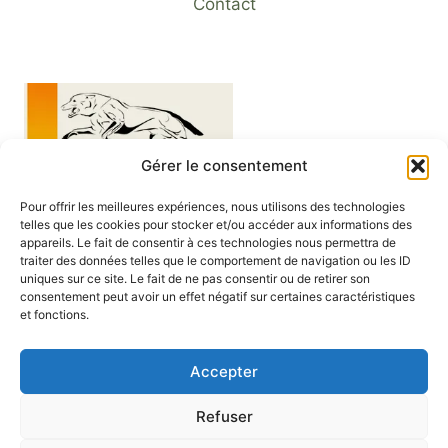
Contact
Gérer le consentement
Pour offrir les meilleures expériences, nous utilisons des technologies
COGESCO sarl est une entreprise spécialisée
telles que les cookies pour stocker et/ou accéder aux informations des
appareils. Le fait de consentir à ces technologies nous permettra de
dans la réalisation et la personnalisation sur
traiter des données telles que le comportement de navigation ou les ID
mesure de textiles pour chasseurs et pêcheurs
uniques sur ce site. Le fait de ne pas consentir ou de retirer son
consentement peut avoir un effet négatif sur certaines caractéristiques
Nous réalisons les graphismes et imprimons les
et fonctions.
textiles depuis 1998 dans le nord des Deux-
Sèvres.
Accepter
Refuser