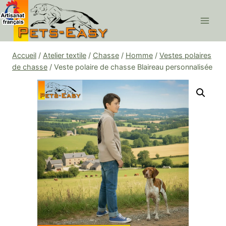
Aller
au
contenu
Accueil
/
Atelier textile
/
Chasse
/
Homme
/
Vestes polaires
de chasse
/
Veste polaire de chasse Blaireau personnalisée