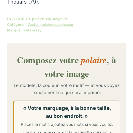
Thouars (79).
UGS :
610-01-polaire-zip-beige-M
Catégorie :
Vestes polaires de chasse
Marque :
Pets-easy
Composez votre
, à
polaire
votre image
Le modèle, la couleur, votre motif — et vous voyez
exactement ce qui sera imprimé.
« Votre marquage, à la bonne taille,
au bon endroit. »
Placez le motif, ajoutez vos mots si vous voulez.
L'aperçu ci-dessous est la maquette qui part à