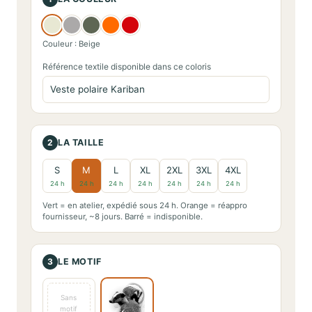
Couleur : Beige
Référence textile disponible dans ce coloris
2
LA TAILLE
S
M
L
XL
2XL
3XL
4XL
24 h
24 h
24 h
24 h
24 h
24 h
24 h
Vert = en atelier, expédié sous 24 h. Orange = réappro
fournisseur, ~8 jours. Barré = indisponible.
3
LE MOTIF
Sans
motif