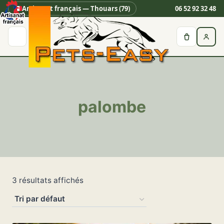
Artisanat français — Thouars (79)
06 52 92 32 48
Aller
au
contenu
palombe
3 résultats affichés