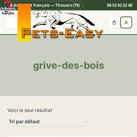
Artisanat français — Thouars (79)
06 52 92 32 48
Aller
au
contenu
grive-des-bois
Voici le seul résultat