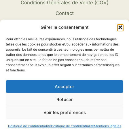
Conditions Générales de Vente (CGV)
Contact
Gérer le consentement
Pour offrir les meilleures expériences, nous utilisons des technologies
telles que les cookies pour stocker et/ou accéder aux informations des
appareils. Le fait de consentir à ces technologies nous permettra de
traiter des données telles que le comportement de navigation ou les ID
uniques sur ce site. Le fait de ne pas consentir ou de retirer son
consentement peut avoir un effet négatif sur certaines caractéristiques
et fonctions.
COGESCO sarl est une entreprise spécialisée
dans la réalisation et la personnalisation sur
Accepter
mesure de textiles pour chasseurs et pêcheurs
Nous réalisons les graphismes et imprimons les
Refuser
textiles depuis 1998 dans le nord des Deux-
Voir les préférences
Sèvres.
Politique de confidentialité
Politique de confidentialité
Mentions légales